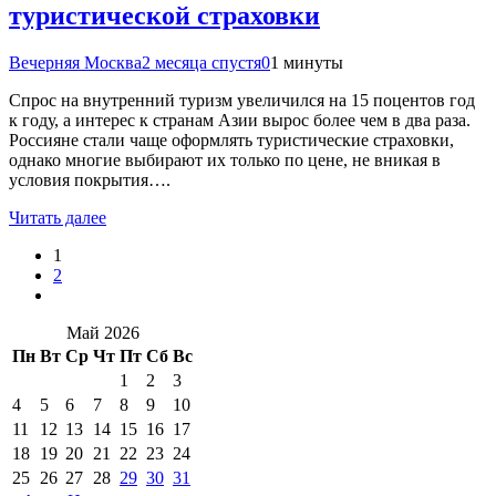
туристической страховки
Вечерняя Москва
2 месяца спустя
0
1 минуты
Спрос на внутренний туризм увеличился на 15 поцентов год
к году, а интерес к странам Азии вырос более чем в два раза.
Россияне стали чаще оформлять туристические страховки,
однако многие выбирают их только по цене, не вникая в
условия покрытия….
Читать далее
1
2
Май 2026
Пн
Вт
Ср
Чт
Пт
Сб
Вс
1
2
3
4
5
6
7
8
9
10
11
12
13
14
15
16
17
18
19
20
21
22
23
24
25
26
27
28
29
30
31