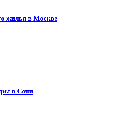
го жилья в Москве
иры в Сочи