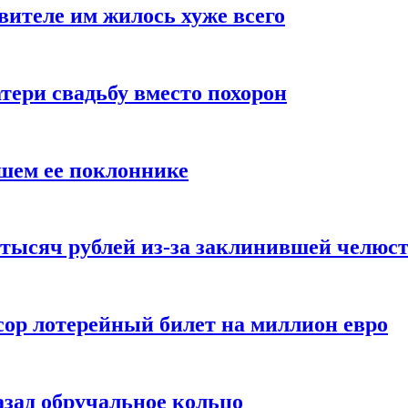
вителе им жилось хуже всего
ери свадьбу вместо похорон
вшем ее поклоннике
тысяч рублей из-за заклинившей челюс
сор лотерейный билет на миллион евро
азад обручальное кольцо