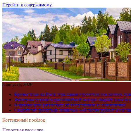
Перейти к содержимому
8 августа, 2026
Крепостные на Руси: при каком правителе им жилось хуж
Женщина устроила для покойной матери свадьбу вместо 
Порномодель рассказала об испугавшем ее поклоннике
Свадебный фотограф лишилась 400 тысяч рублей из-за з
Коттеджный посёлок
Новостная рассылка