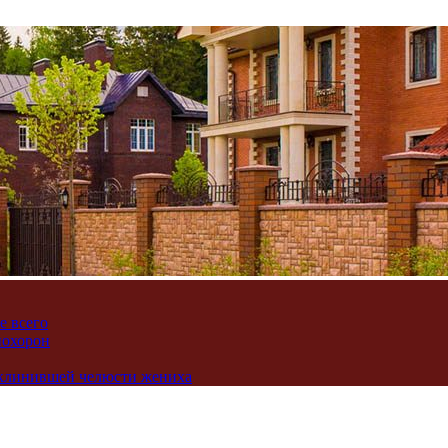
е всего
похорон
аклинившей челюсти жениха