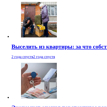
Выселить из квартиры: за что соб
2 года спустя
2 года спустя