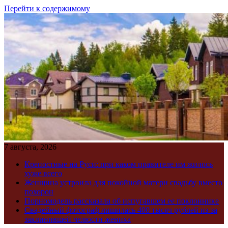
Перейти к содержимому
7 августа, 2026
Крепостные на Руси: при каком правителе им жилось
хуже всего
Женщина устроила для покойной матери свадьбу вместо
похорон
Порномодель рассказала об испугавшем ее поклоннике
Свадебный фотограф лишилась 400 тысяч рублей из-за
заклинившей челюсти жениха