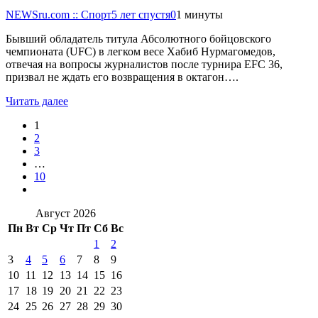
NEWSru.com :: Спорт
5 лет спустя
0
1 минуты
Бывший обладатель титула Абсолютного бойцовского
чемпионата (UFC) в легком весе Хабиб Нурмагомедов,
отвечая на вопросы журналистов после турнира EFC 36,
призвал не ждать его возвращения в октагон….
Читать далее
1
2
3
…
10
Август 2026
Пн
Вт
Ср
Чт
Пт
Сб
Вс
1
2
3
4
5
6
7
8
9
10
11
12
13
14
15
16
17
18
19
20
21
22
23
24
25
26
27
28
29
30