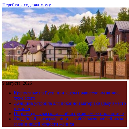
Перейти к содержимому
9 августа, 2026
Крепостные на Руси: при каком правителе им жилось
хуже всего
Женщина устроила для покойной матери свадьбу вместо
похорон
Порномодель рассказала об испугавшем ее поклоннике
Свадебный фотограф лишилась 400 тысяч рублей из-за
заклинившей челюсти жениха