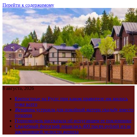
Перейти к содержимому
8 августа, 2026
Крепостные на Руси: при каком правителе им жилось
хуже всего
Женщина устроила для покойной матери свадьбу вместо
похорон
Порномодель рассказала об испугавшем ее поклоннике
Свадебный фотограф лишилась 400 тысяч рублей из-за
заклинившей челюсти жениха