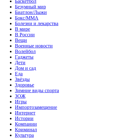
Баскетбол
Безумный мир
Биатлон/Лыжи
Бокс/MMA
Болезни и лекарства
В мире
В России
Вещи
Военные новости
Волейбол
Гаджеты
Дети
Дом и сад
Еда
Звёзды
Здоровье
Зимние виды спорта
ЗОЖ
Игры
Импортозамещение
Интернет
Истории
Компании
Криминал
Культура