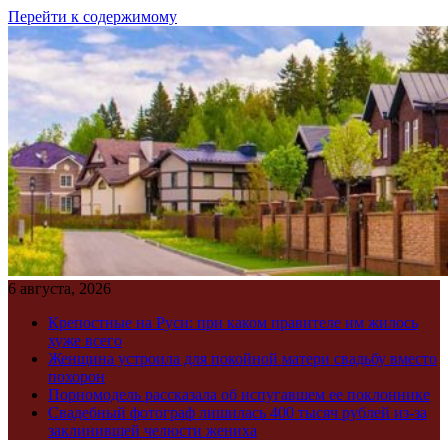
Перейти к содержимому
6 августа, 2026
Крепостные на Руси: при каком правителе им жилось
хуже всего
Женщина устроила для покойной матери свадьбу вместо
похорон
Порномодель рассказала об испугавшем ее поклоннике
Свадебный фотограф лишилась 400 тысяч рублей из-за
заклинившей челюсти жениха