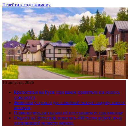
Перейти к содержимому
10 августа, 2026
Крепостные на Руси: при каком правителе им жилось
хуже всего
Женщина устроила для покойной матери свадьбу вместо
похорон
Порномодель рассказала об испугавшем ее поклоннике
Свадебный фотограф лишилась 400 тысяч рублей из-за
заклинившей челюсти жениха