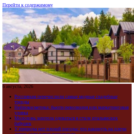
Перейти к содержимому
6 августа, 2026
Россиянам перечислили самые модные свадебные
тренды
Нейрокосметика: бьюти-революция или маркетинговая
уловка
Молодежь захотела одеваться в стиле итальянских
бабушек
У природы нет плохой погоды: что накинуть на плечи