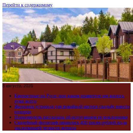
Перейти к содержимому
8 августа, 2026
Крепостные на Руси: при каком правителе им жилось
хуже всего
Женщина устроила для покойной матери свадьбу вместо
похорон
Порномодель рассказала об испугавшем ее поклоннике
Свадебный фотограф лишилась 400 тысяч рублей из-за
заклинившей челюсти жениха