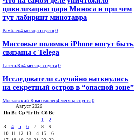
Что на самом деле уничтожило
цивилизацию царя Миноса и при чем
тут лабиринт минотавра
Рамблер
4 месяца спустя
0
Массовые поломки iPhone могут быть
связаны с Telega
Газета.Ru
4 месяца спустя
0
Исследователи случайно наткнулись
на секретный остров в “опасной зоне”
Московский Комсомолец
4 месяца спустя
0
Август 2026
Пн
Вт
Ср
Чт
Пт
Сб
Вс
1
2
3
4
5
6
7
8
9
10
11
12
13
14
15
16